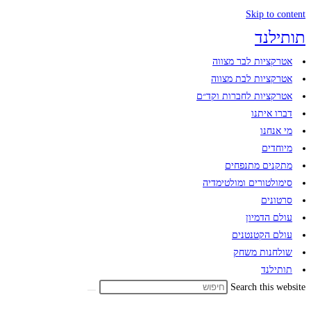
Skip to content
תותילנד
אטרקציות לבר מצווה
אטרקציות לבת מצווה
אטרקציות לחברות וקד״ם
דברו איתנו
מי אנחנו
מיוחדים
מתקנים מתנפחים​
סימולטורים ומולטימדיה​
סרטונים
עולם הדמיון​
עולם הקטנטנים
שולחנות משחק
תותילנד
Search this website