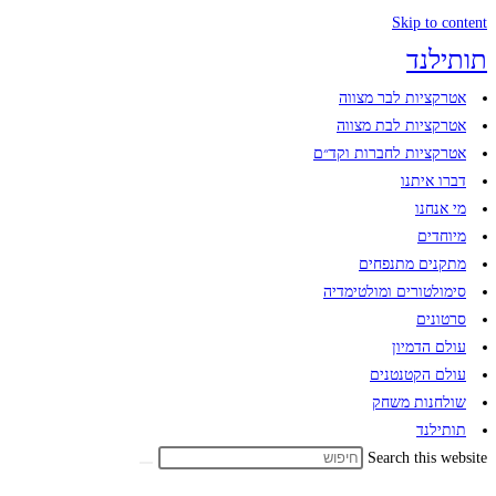
Skip to content
תותילנד
אטרקציות לבר מצווה
אטרקציות לבת מצווה
אטרקציות לחברות וקד״ם
דברו איתנו
מי אנחנו
מיוחדים
מתקנים מתנפחים​
סימולטורים ומולטימדיה​
סרטונים
עולם הדמיון​
עולם הקטנטנים
שולחנות משחק
תותילנד
Search this website