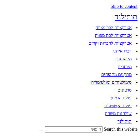
Skip to content
תותילנד
אטרקציות לבר מצווה
אטרקציות לבת מצווה
אטרקציות לחברות וקד״ם
דברו איתנו
מי אנחנו
מיוחדים
מתקנים מתנפחים​
סימולטורים ומולטימדיה​
סרטונים
עולם הדמיון​
עולם הקטנטנים
שולחנות משחק
תותילנד
Search this website