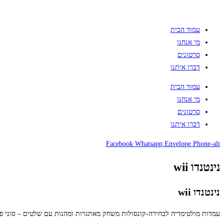
עמוד הבית
מי אנחנו
סרטונים
דברו איתנו
עמוד הבית
מי אנחנו
סרטונים
דברו איתנו
Facebook
Whatsapp
Envelope
Phone-alt
נינטנדו wii
נינטנדו wii
עמדות מולטימדיה לבחירה-קונסולות משחק מאתגרות ומהנות עם שלטים – סוני פלייסטיישן , רוק בנד, קינ